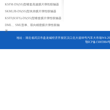
KSFM-DS(SS)型锥套高速膜片弹性联轴器
SKMLJB-DS(SS)型夹持膜片弹性联轴器
KSFF(KSFS)-DS(SS)型锥套膜片弹性联轴器
DML 、SML型单、双向精密膜片弹性联轴
器
地址：湖北省武汉市盘龙城经济开发区汉口北大道88号汽车大市场W4-2026号 联系电话：
鄂ICP备15005984号