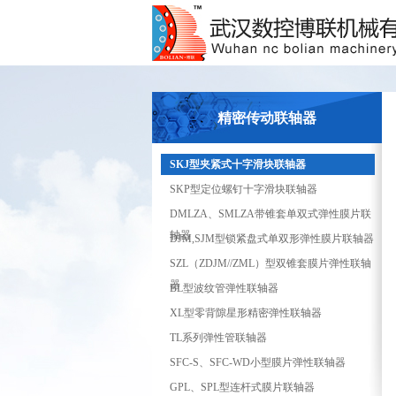
精密传动联轴器
SKJ型夹紧式十字滑块联轴器
SKP型定位螺钉十字滑块联轴器
DMLZA、SMLZA带锥套单双式弹性膜片联
轴器
DJM,SJM型锁紧盘式单双形弹性膜片联轴器
SZL（ZDJM//ZML）型双锥套膜片弹性联轴
器
BL型波纹管弹性联轴器
XL型零背隙星形精密弹性联轴器
TL系列弹性管联轴器
SFC-S、SFC-WD小型膜片弹性联轴器
GPL、SPL型连杆式膜片联轴器