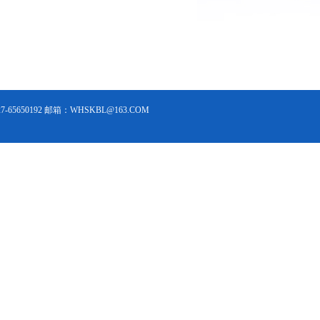
5650192 邮箱：WHSKBL@163.COM