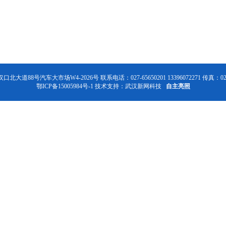
号汽车大市场W4-2026号 联系电话：027-65650201 13396072271 传真：027-6
鄂ICP备15005984号-1
技术支持：
武汉新网科技
自主亮照