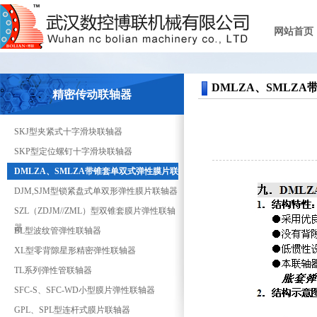
网站首页
DMLZA、SMLZ
精密传动联轴器
SKJ型夹紧式十字滑块联轴器
SKP型定位螺钉十字滑块联轴器
DMLZA、SMLZA带锥套单双式弹性膜片联
轴器
DJM,SJM型锁紧盘式单双形弹性膜片联轴器
SZL（ZDJM//ZML）型双锥套膜片弹性联轴
器
BL型波纹管弹性联轴器
XL型零背隙星形精密弹性联轴器
TL系列弹性管联轴器
SFC-S、SFC-WD小型膜片弹性联轴器
GPL、SPL型连杆式膜片联轴器