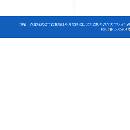
地址：湖北省武汉市盘龙城经济开发区汉口北大道88号汽车大市场W4-2026号 联系电话：
鄂ICP备15005984号