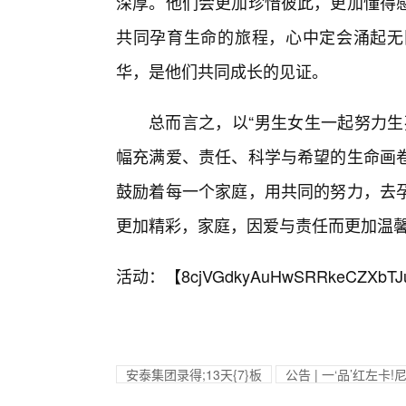
深厚。他们会更加珍惜彼此，更加懂得
共同孕育生命的旅程，心中定会涌起无
华，是他们共同成长的见证。
总而言之，以“男生女生一起努力生
幅充满爱、责任、科学与希望的生命画
鼓励着每一个家庭，用共同的努力，去
更加精彩，家庭，因爱与责任而更加温
活动：【
8cjVGdkyAuHwSRRkeCZXbTJ
安泰集团录得;13天{7}板
公告 | 一‘品’红左