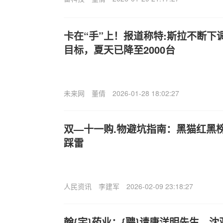
卡在“手”上！报道称特:斯拉不断下
目标，夏天已降至2000台
未来网
董倩
2026-01-28 18:02:27
双—十一购.物避坑指南：黑猫红黑
踩雷
人民资讯
李建军
2026-02-09 23:18:27
翰{宇}药业：{聘}请唐洋明先生、