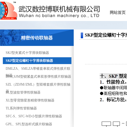
网站首页
SKP型定位螺钉十字
精密传动联轴器
SKJ型夹紧式十字滑块联轴器
SKP型定位螺钉十字滑块联轴器
DMLZA、SMLZA带锥套单双式弹性膜片联
轴器
DJM,SJM型锁紧盘式单双形弹性膜片联轴器
SZL（ZDJM//ZML）型双锥套膜片弹性联轴
器
BL型波纹管弹性联轴器
XL型零背隙星形精密弹性联轴器
TL系列弹性管联轴器
SFC-S、SFC-WD小型膜片弹性联轴器
GPL、SPL型连杆式膜片联轴器